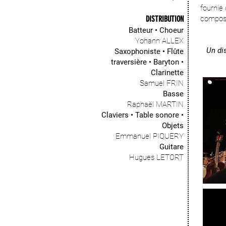
fournie 
DISTRIBUTION
composi
Batteur • Choeur
Yohann ALLEX
Un di
Saxophoniste • Flûte
traversière • Baryton •
Clarinette
Samuel FRIN
Basse
Raphaël MARTIN
Claviers • Table sonore •
Objets
Emmanuel PIQUERY
Guitare
Hugues LETORT