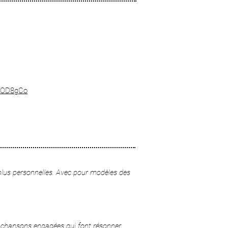
qOD8gCo​
plus personnelles. Avec pour modèles des
s chansons engagées qui font résonner