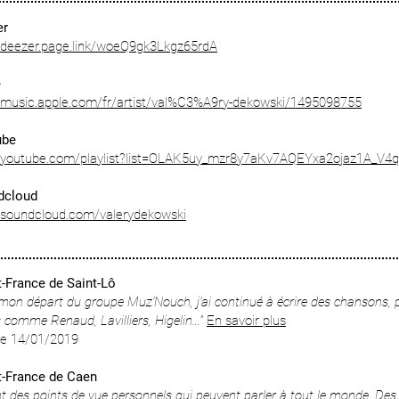
r​
//deezer.page.link/woeQ9gk3Lkgz65rdA
e
//music.apple.com/fr/artist/val%C3%A9ry-dekowski/1495098755
ube
://youtube.com/playlist?list=OLAK5uy_mzr8y7aKv7AQEYxa2ojaz1A_V4
dcloud
//soundcloud.com/valerydekowski
t-France de Saint-Lô
mon départ du groupe Muz’Nouch, j’ai continué à écrire des chansons, 
s comme Renaud, Lavilliers, Higelin…"
​
En savoir plus
 le 14/01/2019
t-France de Caen
t des points de vue personnels qui peuvent parler à tout le monde. De