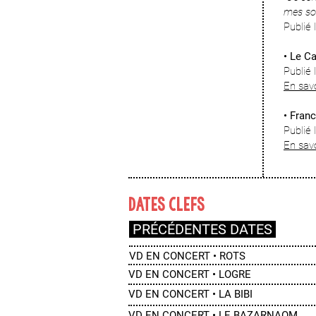
mes sou
Publié
• Le C
Publié
En sav
• Fran
Publié
En savo
DATES CLEFS
PRÉCÉDENTES DATES
VD EN CONCERT • ROTS
VD EN CONCERT • LOGRE
VD EN CONCERT • LA BIBI
VD EN CONCERT • LE BAZARNAOM