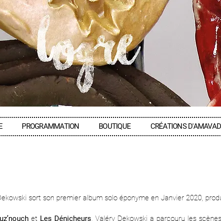
E
PROGRAMMATION
BOUTIQUE
CRÉATIONS D'AMAVA
Dekowski sort son premier album solo éponyme en Janvier 2020, pro
uz’nouch
et
Les Dénicheurs
, Valéry Dekowski a parcouru les scène