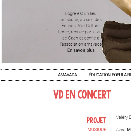
Logre est un lieu
artistique, au sein des
Écuries Pôle Culturel
Lorge, rénové par la ville
de Caen et confié à
l'association amavada
En savoir plus
AMAVADA
ÉDUCATION POPULAIR
VD EN CONCERT
Valéry 
PROJET
MUSIQUE
Avec
M