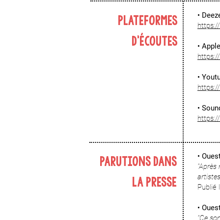
• Deeze
Plateformes
https:
d'écoutes
• Appl
https:
• Yout
​https
• Soun
https:
• Oues
PARUTIONS DANS
"Après 
artiste
LA PRESSE
Publié
• Oues
"Ce son