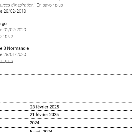
rces d’inspiration."
​
En savoir plus
 le 28/02/2018
argö
 le 01/02/2020
oir plus
ce 3 Normandie
 le 28/01/2020
ir plus
28
février
2025
21
février
2025
2024
5 avril 2024