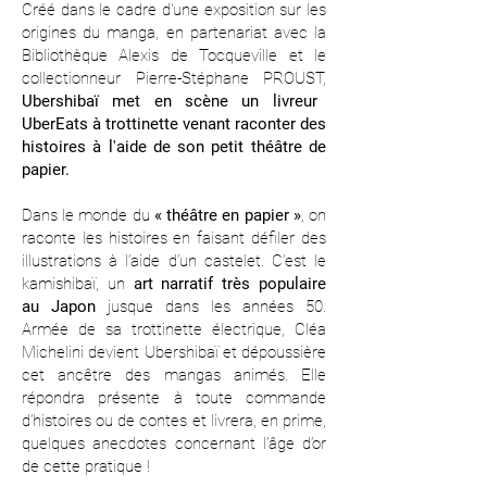
Créé dans le cadre d'une exposition sur les
origines du manga, en partenariat avec la
Bibliothèque Alexis de Tocqueville et le
collectionneur Pierre-Stéphane PROUST,
Ubershibaï met en scène un livreur
UberEats à trottinette venant raconter des
histoires à l'aide de son petit théâtre de
papier.
Dans le monde du
« théâtre en papier »
, on
raconte les histoires en faisant défiler des
illustrations à l’aide d’un castelet. C’est le
kamishibaï, un
art narratif très populaire
au Japon
jusque dans les années 50.
Armée de sa trottinette électrique, Cléa
Michelini devient Ubershibaï et dépoussière
cet ancêtre des mangas animés. Elle
répondra présente à toute commande
d’histoires ou de contes et livrera, en prime,
quelques anecdotes concernant l’âge d’or
de cette pratique !