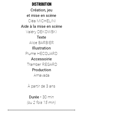
DISTRIBUTION
Création, jeu
et mise en scène
Cléa MICHELINI
Aide à la mise en scène
Valéry DEKOWSKI
Texte
Alice BARBIER
Illustration
Plume HECQUARD
Accessoirie
Tramber REGARD
Production
Amavada​​​​​
À partir de 3 ans
Durée
• 30 min
(ou 2 fois 15 min)