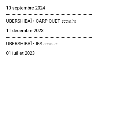
13 septembre 2024
UBERSHIBAÏ • CARPIQUET
scolaire
11 décembre 2023
UBERSHIBAÏ • IFS
scolaire
01 juillet 2023
UBERSHIBAÏ • HEROUVILLE ST CLAIR
02 octobre 2022
UBERSHIBAÏ •
BIBLIOTHÈQUE
CAEN
15 octobre 2019
DIFFUSION