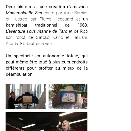
Deux histoires :
une création d’amavada
Mademoiselle Zen
écrite par Alice Barbier
et illustrée par Plume Hecquard et
un
kamishibaï traditionnel de 1960,
L’aventure sous marine de Taro
et de Rob
son robot de Satoko KaKo et Takushi.
Kitada. Et d’autres à venir...
Un spectacle en autonomie totale, qui
peut même être joué à plusieurs endroits
différents pour profiter au mieux de la
déambulation.