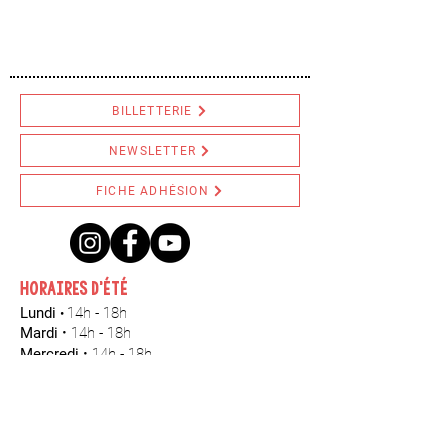
BILLETTERIE
NEWSLETTER
FICHE ADHÉSION
HORAIRES d'été
Lundi
14h - 18h
•
Mardi
•
14h - 18h
Mercredi
•
14h - 18h
Jeudi
•
14h - 18h
Vendredi
•
14h - 18h
Samedi
•
14h - 18h
Dimanche
•
Fermé