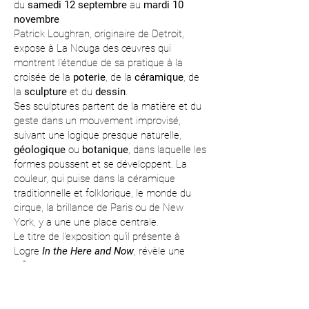
du
samedi 12
septembre
au
mardi 10
novembre
Patrick Loughran, originaire de Detroit,
expose à La Nouga des œuvres qui
montrent l'étendue de sa pratique à la
croisée de la
poterie
, de la
céramique
, de
la
sculpture
et du
dessin
.
Ses sculptures partent de la matière et du
geste dans un mouvement improvisé,
suivant une logique presque naturelle,
géologique
ou
botanique
, dans laquelle les
formes poussent et se développent. La
couleur, qui puise dans la céramique
traditionnelle et folklorique, le monde du
cirque, la brillance de Paris ou de New
York, y a une une place centrale.
Le titre de l'exposition qu'il présente à
Logre
In the Here and Now
, révèle une
inflexion dans la pratique de l'artiste qui a
récemment pris un tour plus contemplatif,
plus introspectif aussi.